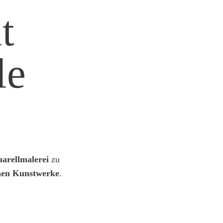
t
le
arellmalerei
zu
enen Kunstwerke
.