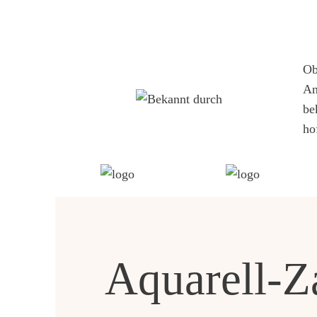
O
An
be
ho
Aquarell-Z