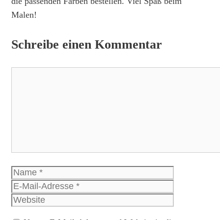
die passenden Farben bestellen. Viel Spaß beim
Malen!
Schreibe einen Kommentar
Kommentar
Name
E-
Mail-
Website
Adresse