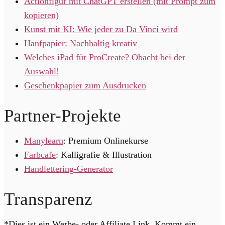
Actionfigur mit ChatGPT erstellen (mit Prompt zum
kopieren)
Kunst mit KI: Wie jeder zu Da Vinci wird
Hanfpapier: Nachhaltig kreativ
Welches iPad für ProCreate? Obacht bei der
Auswahl!
Geschenkpapier zum Ausdrucken
Partner-Projekte
Manylearn
: Premium Onlinekurse
Farbcafe
: Kalligrafie & Illustration
Handlettering-Generator
Transparenz
*Dies ist ein Werbe- oder Affiliate Link. Kommt ein